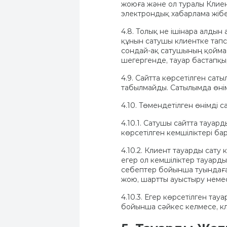
жоюға және ол туралы Клиен
электрондық хабарлама жібе
4.8. Толық не ішінара алды
құнын сатушы клиентке тапс
сондай-ақ сатушының қойм
шегергенде, тауар бастапқы
4.9. Сайтта көрсетілген сат
табылмайды. Сатылымда өнім
4.10. Төмендетілген өнімді с
4.10.1. Сатушы сайтта тауар
көрсетілген кемшіліктері ба
4.10.2. Клиент тауарды сату
егер ол кемшіліктер тауард
себептер бойынша туындаған
жою, шартты ауыстыру немес
4.10.3. Егер көрсетілген тау
бойынша сәйкес келмесе, кл