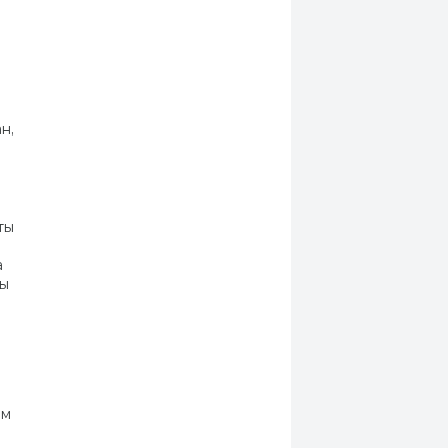
н,
ты
а
ды
ем