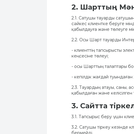
2. Шарттың Мән
2.1. Сатушы тауарды сатуш
сәйкес клиентке беруге мін
қабылдауға және төлеуге мі
2.2. Осы Шарт тауарды Инте
- клиенттің тапсырысты эл
кеңсесіне төлеуі;
- осы Шарттың талаптары б
- кепілдік жағдай туындаға
2.3. Тауардың атауы, саны,
қабылдаған және келісілген 
3. Сайтта тірке
3.1. Тапсырыс беру үшін кли
3.2. Сатушы тіркеу кезінде
бермейді.