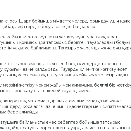
 іс, осы Шарт бойынша міндеттемелерді орындау үшін қажет
е қабат, лифттердің болуы, өзге де бағдарлар.
н кейін клиентке күтілетін жеткізу күні туралы ақпарат
сатушының қоймасында тапсырыс берілген тауарлардың болуы
ететін уақытқа байланысты. Тапсырыс жарамды және оны құр
іге тапсырыс жасалған күннен басқа күндерде төленген
ту құқығын өзіне қалдырады. Тауарды клиентке жеткізу есеп
ушының кассасына ақша түскеннен кейін жүзеге асырылады.
у мерзімі жеткізу мекен-жайы мен аймағына, белгілі бір жеткіз
ысты және сатушыға тікелей тәуелді емес.
ық ақпараттық материалдар анықтамалық сипатқа ие және
ішіндерді қоса алғанда, өнімнің қасиеттері мен сипаттамала
олық бере алмайды.
е Сатушыға байланысты емес себептер бойынша тапсырыс
 жағдайда, сатушы көрсетілген тауарды клиенттің тапсырысы