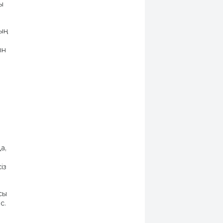
ы
дың
ын
а,
із
сы
с.