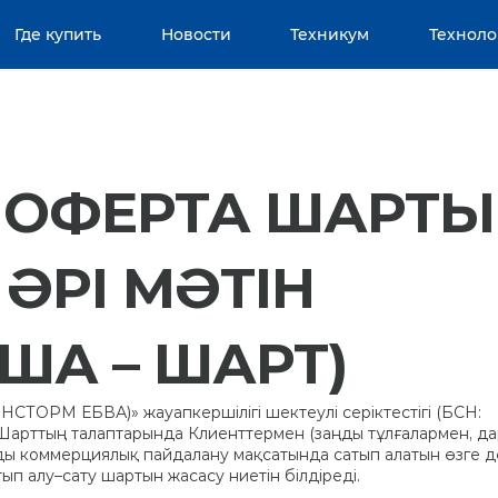
Где купить
Новости
Техникум
Техноло
 ОФЕРТА ШАРТЫ
 ӘРІ МӘТІН
А – ШАРТ)
ОРМ ЕБВА)» жауапкершілігі шектеулі серіктестігі (БСН:
Шарттың талаптарында Клиенттермен (заңды тұлғалармен, да
ды коммерциялық пайдалану мақсатында сатып алатын өзге д
ып алу–сату шартын жасасу ниетін білдіреді.