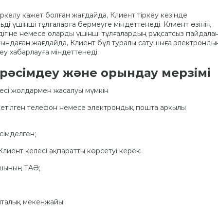
тіркелу қажет болған жағдайда, Клиент тіркеу кезінде
ьді үшінші тұлғаларға бермеуге міндеттенеді. Клиент өзінің
іздігіне немесе оларды үшінші тұлғалардың рұқсатсыз пайдала
 туындаған жағдайда, Клиент бұл туралы сатушыға электронды
у хабарлауға міндеттенеді.
 рәсімдеу және орындау мерзімі
лесі жолдармен жасалуы мүмкін
сетілген телефон немесе электрондық пошта арқылы
сімделген;
Клиент келесі ақпаратты көрсетуі керек:
ушының ТАӘ;
шталық мекенжайы;