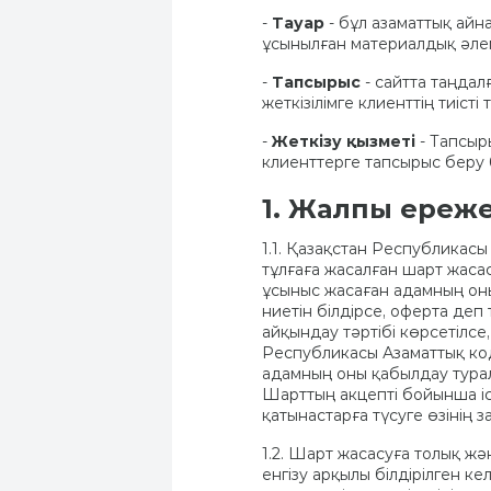
-
Тауар
- бұл азаматтық ай
ұсынылған материалдық әлем
-
Тапсырыс
- сайтта таңдал
жеткізілімге клиенттің тиіст
-
Жеткізу қызметі
- Тапсыр
клиенттерге тапсырыс беру 
1. Жалпы ереж
1.1. Қазақстан Республикас
тұлғаға жасалған шарт жасас
ұсыныс жасаған адамның оны
ниетін білдірсе, оферта де
айқындау тәртібі көрсетілсе
Республикасы Азаматтық код
адамның оны қабылдау турал
Шарттың акцепті бойынша і
қатынастарға түсуге өзінің 
1.2. Шарт жасасуға толық жә
енгізу арқылы білдірілген к