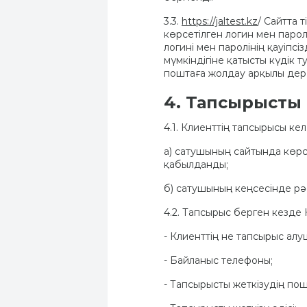
3.3.
https://jaltest.kz
/ Сайтта 
көрсетілген логин мен парол
логині мен паролінің қауіпс
мүмкіндігіне қатысты күдік
поштаға жолдау арқылы дере
4. Тапсырысты
4.1. Клиенттің тапсырысы ке
а) сатушының сайтында көр
қабылданды;
б) сатушының кеңсесінде рә
4.2. Тапсырыс берген кезде 
- Клиенттің не тапсырыс ал
- Байланыс телефоны;
- Тапсырысты жеткізудің по