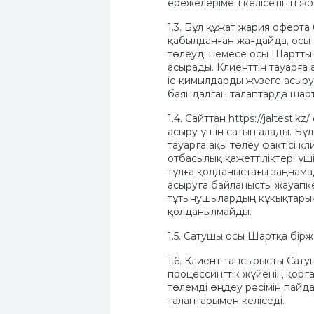
ережелерімен келісетінін жән
1.3. Бұл құжат жария оферт
қабылданған жағдайда, осы 
төлеуді немесе осы Шартты
асырады. Клиенттің тауарға
іс-қимылдарды жүзеге асыр
баяндалған талаптарда шарт
1.4. Сайттан
https://jaltest.kz
/
асыру үшін сатып алады. Бұл
тауарға ақы төлеу фактісі к
отбасылық қажеттіліктері үш
тұлға қолданыстағы заңнамад
асыруға байланысты жауапке
тұтынушылардың құқықтарын
қолданылмайды.
1.5. Сатушы осы Шартқа бірж
1.6. Клиент тапсырысты Сат
процессингтік жүйенің қорғ
төлемді өңдеу рәсімін пайд
талаптарымен келіседі.