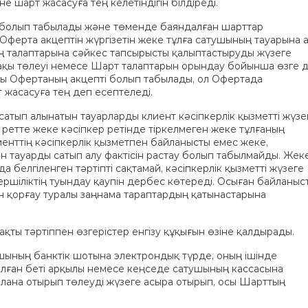
е шарт жасасуға тең келетіндігін білдіреді.
а болып табылады және төменде баяндалған шарттар
Оферта акцептін жүргізетін жеке тұлға сатушының тауарына 
ң талаптарына сәйкес тапсырысты қалыптастыруды жүзеге
 ақы төлеуі немесе Шарт талаптарын орындау бойынша өзге 
уы Офертаның акцепті болып табылады, ол Офертада
 жасасуға тең деп есептеледі.
 сатып алынатын тауарларды клиент кәсіпкерлік қызметті жүзе
 ретте жеке кәсіпкер ретінде тіркелмеген жеке тұлғаның
лиенттің кәсіпкерлік қызметпен байланысты емес жеке,
ін тауарды сатып алу фактісін растау болып табылмайды. Жек
а белгіленген тәртіпті сақтамай, кәсіпкерлік қызметті жүзеге
ршіліктің туындау қаупін дербес көтереді. Осыған байланыс
 қорғау туралы заңнама тараптардың қатынастарына
ақты тәртіппен өзгерістер енгізу құқығын өзіне қалдырады.
ушының банктік шотына электрондық түрде, оның ішінде
алған беті арқылы немесе кеңседе сатушының кассасына
алана отырып төлеуді жүзеге асыра отырып, осы Шарттың