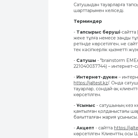
Сатушыдан тауарларға тапс
шарттарымен келіседі.
Терминдер
-
Тапсырыс беруші
-сайтта
жеке тұлға немесе заңды т
ретінде көрсетілген, не сай
тек кәсіпкерлік қызметті жү
-
Сатушы
- "brainstorm EMEA
221040037744) – интернет–с
-
Интернет-дүкен
– интерн
https://jaltest.kz
/. Онда сату
тауарлар, сондай-ақ клиент
көрсетілген.
-
Ұсыныс
- сатушының кез к
қамтылған қолданыстағы шарт
бағытталған жария ұсынысы.
-
Акцепт
- сайтта
https://jalt
көрсетілген Клиенттің осы 