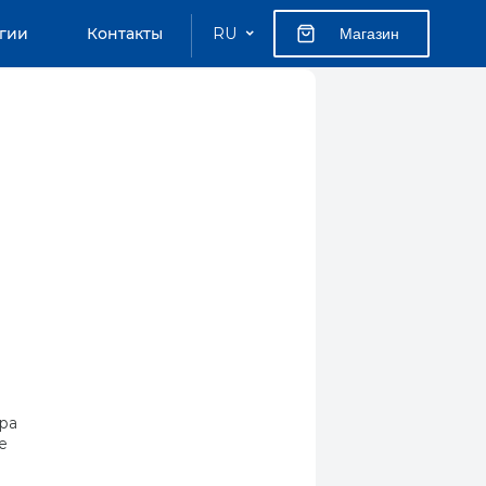
гии
Контакты
RU
Магазин
ра
е