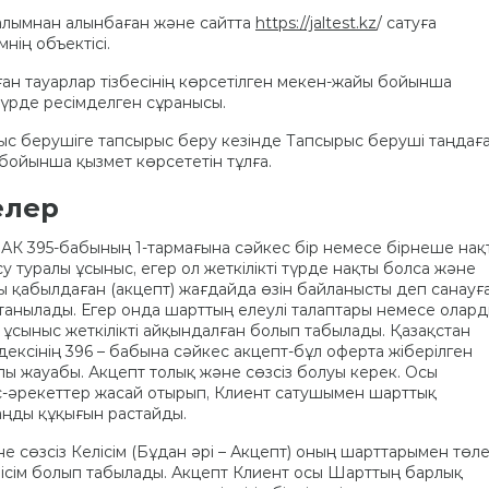
налымнан алынбаған және сайтта
https://jaltest.kz
/ сатуға
нің объектісі.
ған тауарлар тізбесінің көрсетілген мекен-жайы бойынша
і түрде ресімделген сұранысы.
ыс берушіге тапсырыс беру кезінде Тапсырыс беруші таңдаға
бойынша қызмет көрсететін тұлға.
елер
ы АК 395-бабының 1-тармағына сәйкес бір немесе бірнеше нақ
у туралы ұсыныс, егер ол жеткілікті түрде нақты болса және
 қабылдаған (акцепт) жағдайда өзін байланысты деп санауғ
п танылады. Егер онда шарттың елеулі талаптары немесе олар
, ұсыныс жеткілікті айқындалған болып табылады. Қазақстан
ексінің 396 – бабына сәйкес акцепт-бұл оферта жіберілген
ы жауабы. Акцепт толық және сөзсіз болуы керек. Осы
с-әрекеттер жасай отырып, Клиент сатушымен шарттық
заңды құқығын растайды.
не сөзсіз Келісім (Бұдан әрі – Акцепт) оның шарттарымен төл
елісім болып табылады. Акцепт Клиент осы Шарттың барлық