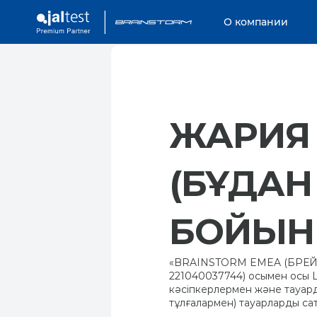
О компании
ЖАРИЯ
(БҰДАН
БОЙЫНШ
«BRAINSTORM EMEA (БРЕЙНСТ
221040037744) осымен осы 
кәсіпкерлермен және тауар
тұлғалармен) тауарларды сат