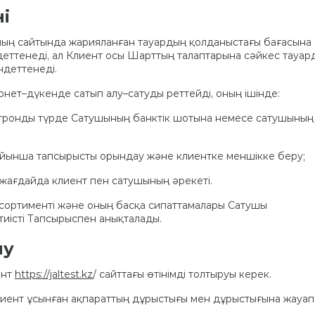
і
ының сайтында жарияланған тауардың қолданыстағы бағасына
деттенеді, ал Клиент осы Шарттың талаптарына сәйкес тауар
ндеттенеді.
рнет–дүкенде сатып алу–сатуды реттейді, оның ішінде:
ектронды түрде Сатушының банктік шотына немесе сатушының
ойынша тапсырысты орындау және клиентке меншікке беру;
н жағдайда клиент пен сатушының әрекеті.
 ассортименті және оның басқа сипаттамалары Сатушы
тиісті Тапсырыспен анықталады.
лу
ент
https://jaltest.kz
/ сайттағы өтінімді толтыруы керек.
 клиент ұсынған ақпараттың дұрыстығы мен дұрыстығына жауап