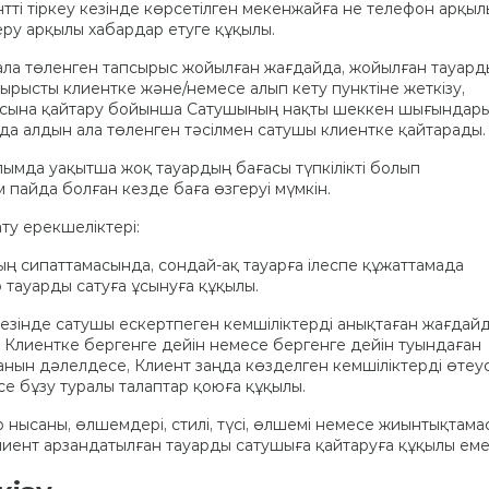
тті тіркеу кезінде көрсетілген мекенжайға не телефон арқыл
ру арқылы хабардар етуге құқылы.
н ала төленген тапсырыс жойылған жағдайда, жойылған тауар
ырысты клиентке және/немесе алып кету пунктіне жеткізу,
асына қайтару бойынша Сатушының нақты шеккен шығындар
да алдын ала төленген тәсілмен сатушы клиентке қайтарады.
ылымда уақытша жоқ тауардың бағасы түпкілікті болып
 пайда болған кезде баға өзгеруі мүмкін.
ату ерекшеліктері:
дың сипаттамасында, сондай-ақ тауарға ілеспе құжаттамада
р тауарды сатуға ұсынуға құқылы.
 кезінде сатушы ескертпеген кемшіліктерді анықтаған жағдайд
ы Клиентке бергенге дейін немесе бергенге дейін туындаған
ын дәлелдесе, Клиент заңда көзделген кемшіліктерді өтеус
е бұзу туралы талаптар қоюға құқылы.
ар нысаны, өлшемдері, стилі, түсі, өлшемі немесе жиынтықтама
иент арзандатылған тауарды сатушыға қайтаруға құқылы еме