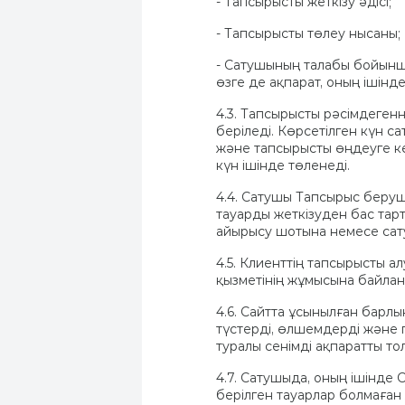
- Тапсырысты жеткізу әдісі;
- Тапсырысты төлеу нысаны;
- Сатушының талабы бойынша
өзге де ақпарат, оның ішінд
4.3. Тапсырысты рәсімдегенне
беріледі. Көрсетілген күн 
және тапсырысты өңдеуге к
күн ішінде төленеді.
4.4. Сатушы Тапсырыс беруш
тауарды жеткізуден бас тар
айырысу шотына немесе сат
4.5. Клиенттің тапсырысты ал
қызметінің жұмысына байлан
4.6. Сайтта ұсынылған барл
түстерді, өлшемдерді және п
туралы сенімді ақпаратты т
4.7. Сатушыда, оның ішінд
берілген тауарлар болмаған