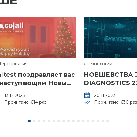
ероприятия
#Технологии
altest поздравляет вас
НОВШЕВСТВА J
 наступающим Новым
DIAGNOSTICS 2
одом!️
13.12.2023
20.11.2023
Прочитано: 614 раз
Прочитано: 630 ра