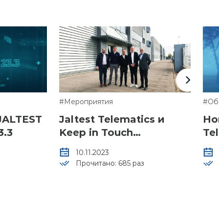
#Мероприятия
#Об
ALTEST
Jaltest Telematics и
Но
3.3
Keep in Touch
Tel
возобновляют
10.11.2023
стратегическое
з
Прочитано: 685 раз
партнёрство в Италии